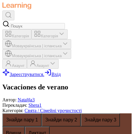
Категорія
Категорія
Мова
українська
|
іспанська
Мова
українська
|
іспанська
Акаунт
Акаунт
Зареєструватися.
Вхід
Vacaciones de verano
Автор
:
Nataljla3
Перекладач
:
Shera1
Категорія
:
Свята / Сімейні урочистості
Знайди пару 1
Знайди пару 2
Знайди пару 3
Впиши
Диктант