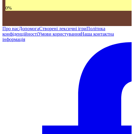
0
%
Про нас
Допомога
Створені лексичні ігри
Політика
конфіденційності
Умови користування
Наша контактна
інформація