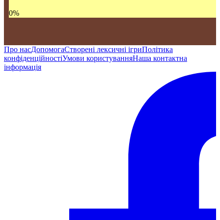
0
%
Про нас
Допомога
Створені лексичні ігри
Політика
конфіденційності
Умови користування
Наша контактна
інформація