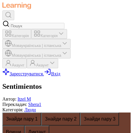
Категорія
Категорія
Мова
українська
|
іспанська
Мова
українська
|
іспанська
Акаунт
Акаунт
Зареєструватися.
Вхід
Sentimientos
Автор
:
Itzel M
Перекладач
:
Shera1
Категорія
:
Люди
Знайди пару 1
Знайди пару 2
Знайди пару 3
Впиши
Диктант