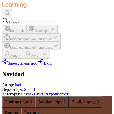
Категорія
Категорія
Мова
українська
|
іспанська
Мова
українська
|
іспанська
Акаунт
Акаунт
Зареєструватися.
Вхід
Navidad
Автор
:
kati
Перекладач
:
Shera1
Категорія
:
Свята / Сімейні урочистості
Знайди пару 1
Знайди пару 2
Знайди пару 3
Впиши
Диктант