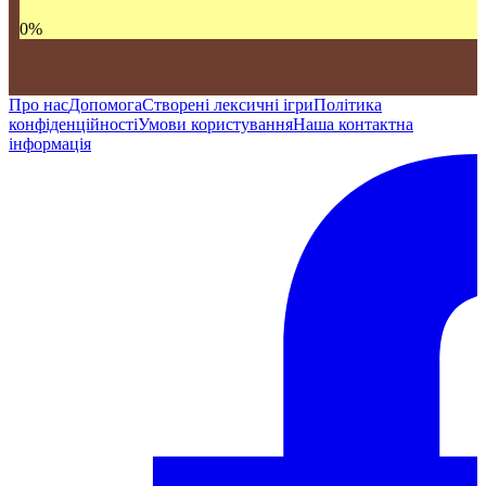
0
%
Про нас
Допомога
Створені лексичні ігри
Політика
конфіденційності
Умови користування
Наша контактна
інформація