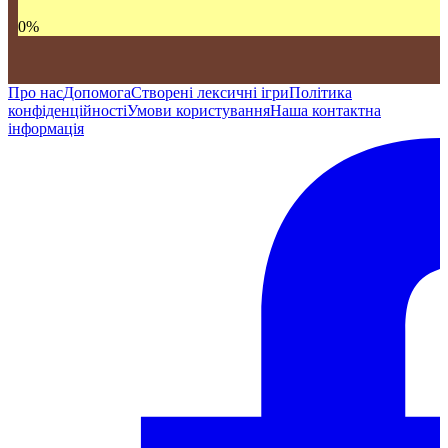
0
%
Про нас
Допомога
Створені лексичні ігри
Політика
конфіденційності
Умови користування
Наша контактна
інформація