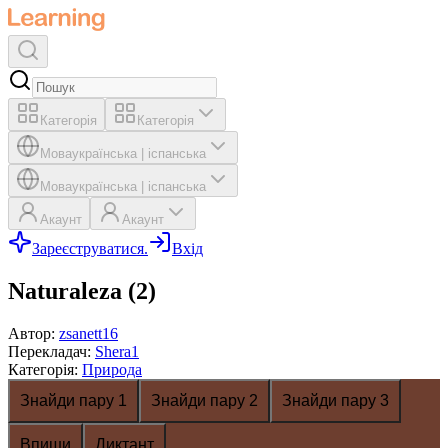
Категорія
Категорія
Мова
українська
|
іспанська
Мова
українська
|
іспанська
Акаунт
Акаунт
Зареєструватися.
Вхід
Naturaleza (2)
Автор
:
zsanett16
Перекладач
:
Shera1
Категорія
:
Природа
Знайди пару 1
Знайди пару 2
Знайди пару 3
Впиши
Диктант