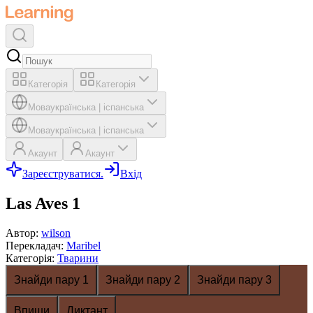
Категорія
Категорія
Мова
українська
|
іспанська
Мова
українська
|
іспанська
Акаунт
Акаунт
Зареєструватися.
Вхід
Las Aves 1
Автор
:
wilson
Перекладач
:
Maribel
Категорія
:
Тварини
Знайди пару 1
Знайди пару 2
Знайди пару 3
Впиши
Диктант