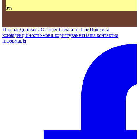
0
%
Про нас
Допомога
Створені лексичні ігри
Політика
конфіденційності
Умови користування
Наша контактна
інформація