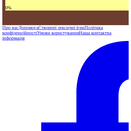
0
%
Про нас
Допомога
Створені лексичні ігри
Політика
конфіденційності
Умови користування
Наша контактна
інформація