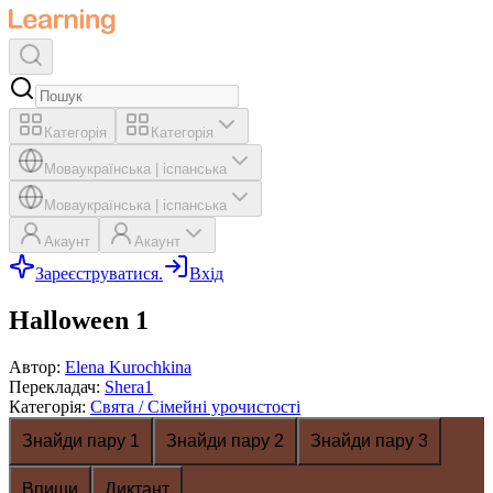
Категорія
Категорія
Мова
українська
|
іспанська
Мова
українська
|
іспанська
Акаунт
Акаунт
Зареєструватися.
Вхід
Halloween 1
Автор
:
Elena Kurochkina
Перекладач
:
Shera1
Категорія
:
Свята / Сімейні урочистості
Знайди пару 1
Знайди пару 2
Знайди пару 3
Впиши
Диктант