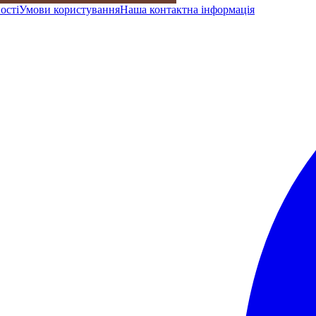
ості
Умови користування
Наша контактна інформація