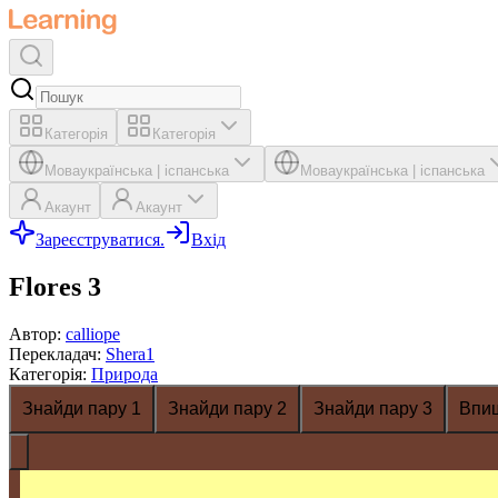
Категорія
Категорія
Мова
українська
|
іспанська
Мова
українська
|
іспанська
Акаунт
Акаунт
Зареєструватися.
Вхід
Flores 3
Автор
:
calliope
Перекладач
:
Shera1
Категорія
:
Природа
Знайди пару 1
Знайди пару 2
Знайди пару 3
Впи