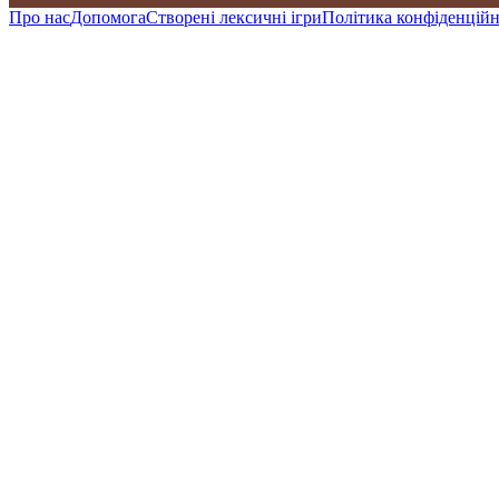
Про нас
Допомога
Створені лексичні ігри
Політика конфіденційн