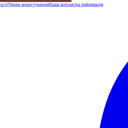
ості
Умови користування
Наша контактна інформація