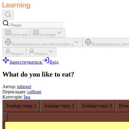
Категорія
Категорія
Мова
українська
|
англійська (брит.)
Мова
українська
|
анг
Акаунт
Акаунт
Зареєструватися.
Вхід
What do you like to eat?
Автор
:
mfaouri
Перекладач
:
calliope
Категорія
:
Їжа
Знайди пару 1
Знайди пару 2
Знайди пару 3
Впи