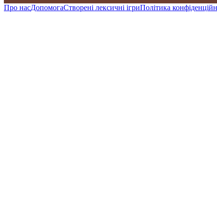
Про нас
Допомога
Створені лексичні ігри
Політика конфіденційн