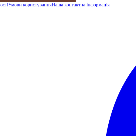
ості
Умови користування
Наша контактна інформація