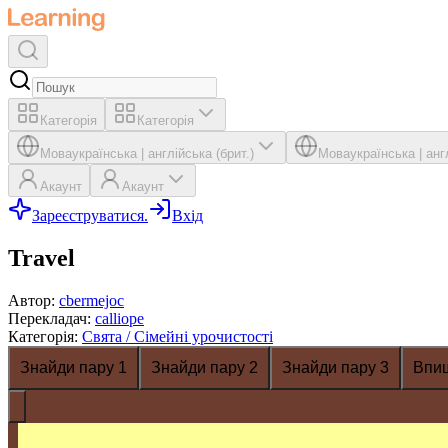
Категорія
Категорія
Мова
українська
|
англійська (брит.)
Мова
українська
|
анг
Акаунт
Акаунт
Зареєструватися.
Вхід
Travel
Автор
:
cbermejoc
Перекладач
:
calliope
Категорія
:
Свята / Сімейні урочистості
Знайди пару 1
Знайди пару 2
Знайди пару 3
Впи