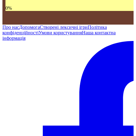
0
%
Про нас
Допомога
Створені лексичні ігри
Політика
конфіденційності
Умови користування
Наша контактна
інформація