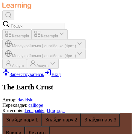
Категорія
Категорія
Мова
українська
|
англійська (брит.)
Мова
українська
|
англійська (брит.)
Акаунт
Акаунт
Зареєструватися.
Вхід
The Earth Crust
Автор
:
davidsiu
Перекладач
:
calliope
Категорія
:
Географія
,
Природа
Знайди пару 1
Знайди пару 2
Знайди пару 3
Впиши
Диктант