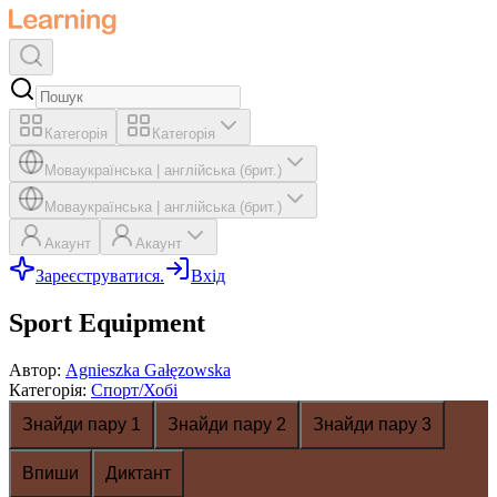
Категорія
Категорія
Мова
українська
|
англійська (брит.)
Мова
українська
|
англійська (брит.)
Акаунт
Акаунт
Зареєструватися.
Вхід
Sport Equipment
Автор
:
Agnieszka Gałęzowska
Категорія
:
Спорт/Хобі
Знайди пару 1
Знайди пару 2
Знайди пару 3
Впиши
Диктант