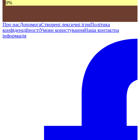
0
%
Про нас
Допомога
Створені лексичні ігри
Політика
конфіденційності
Умови користування
Наша контактна
інформація