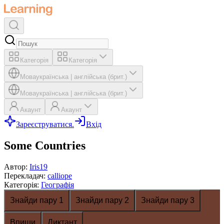
Категорія
Категорія
Мова
українська
|
англійська (брит.)
Мова
українська
|
англійська (брит.)
Акаунт
Акаунт
Зареєструватися.
Вхід
Some Countries
Автор
:
Iris19
Перекладач
:
calliope
Категорія
:
Географія
Знайди пару 1
Знайди пару 2
Знайди пару 3
Впиши
Диктант