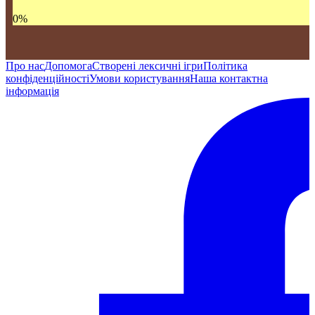
0
%
Про нас
Допомога
Створені лексичні ігри
Політика
конфіденційності
Умови користування
Наша контактна
інформація