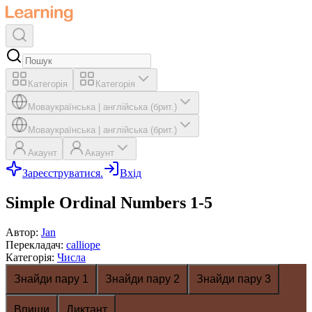
Категорія
Категорія
Мова
українська
|
англійська (брит.)
Мова
українська
|
англійська (брит.)
Акаунт
Акаунт
Зареєструватися.
Вхід
Simple Ordinal Numbers 1-5
Автор
:
Jan
Перекладач
:
calliope
Категорія
:
Числа
Знайди пару 1
Знайди пару 2
Знайди пару 3
Впиши
Диктант