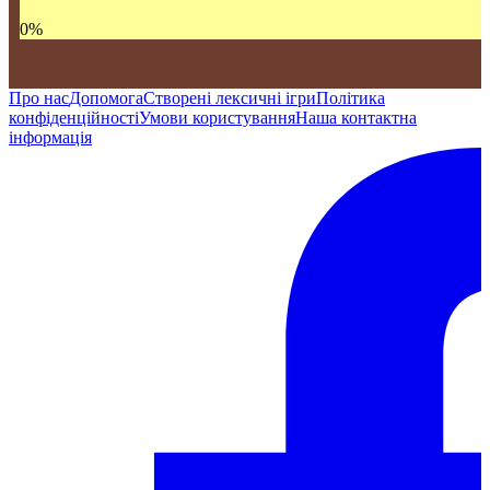
0
%
Про нас
Допомога
Створені лексичні ігри
Політика
конфіденційності
Умови користування
Наша контактна
інформація