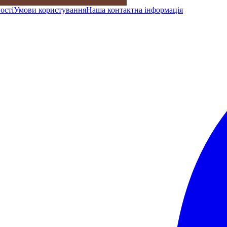
ості
Умови користування
Наша контактна інформація