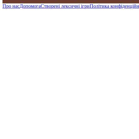
Про нас
Допомога
Створені лексичні ігри
Політика конфіденційн