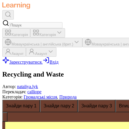
Категорія
Категорія
Мова
українська
|
англійська (брит.)
Мова
українська
|
анг
Акаунт
Акаунт
Зареєструватися.
Вхід
Recycling and Waste
Автор
:
nataliya.lyk
Перекладач
:
calliope
Категорія
:
Громадські місця
,
Природа
Знайди пару 1
Знайди пару 2
Знайди пару 3
Впи