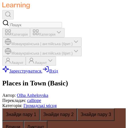
Категорія
Категорія
Мова
українська
|
англійська (брит.)
Мова
українська
|
англійська (брит.)
Акаунт
Акаунт
Зареєструватися.
Вхід
Places in Town (Basic)
Автор
:
Olha Anhelovska
Перекладач
:
calliope
Категорія
:
Громадські місця
Знайди пару 1
Знайди пару 2
Знайди пару 3
Впиши
Диктант