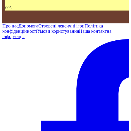
0
%
Про нас
Допомога
Створені лексичні ігри
Політика
конфіденційності
Умови користування
Наша контактна
інформація