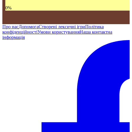
0
%
Про нас
Допомога
Створені лексичні ігри
Політика
конфіденційності
Умови користування
Наша контактна
інформація