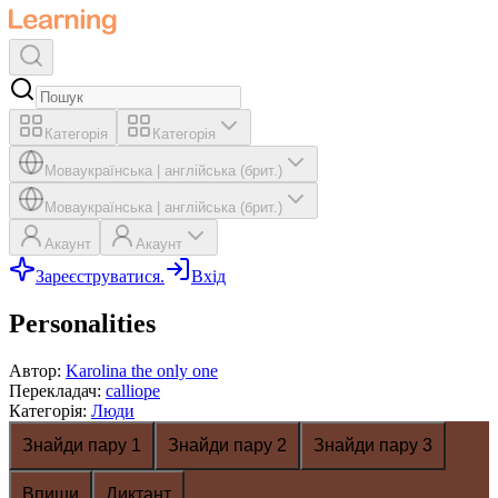
Категорія
Категорія
Мова
українська
|
англійська (брит.)
Мова
українська
|
англійська (брит.)
Акаунт
Акаунт
Зареєструватися.
Вхід
Personalities
Автор
:
Karolina the only one
Перекладач
:
calliope
Категорія
:
Люди
Знайди пару 1
Знайди пару 2
Знайди пару 3
Впиши
Диктант