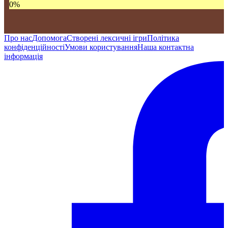
0
%
Про нас
Допомога
Створені лексичні ігри
Політика
конфіденційності
Умови користування
Наша контактна
інформація