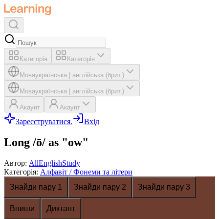
Категорія
Категорія
Мова
українська
|
англійська (брит.)
Мова
українська
|
англійська (брит.)
Акаунт
Акаунт
Зареєструватися.
Вхід
Long /ō/ as "ow"
Автор
:
AllEnglishStudy
Категорія
:
Алфавіт / Фонеми та літери
Знайди пару 1
Знайди пару 2
Знайди пару 3
Впиши
Диктант