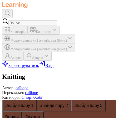
Категорія
Категорія
Мова
українська
|
англійська (брит.)
Мова
українська
|
англійська (брит.)
Акаунт
Акаунт
Зареєструватися.
Вхід
Knitting
Автор
:
calliope
Перекладач
:
calliope
Категорія
:
Спорт/Хобі
Знайди пару 1
Знайди пару 2
Знайди пару 3
Впиши
Диктант