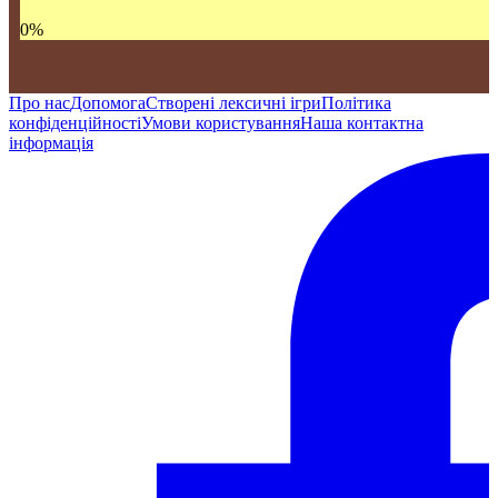
0
%
Про нас
Допомога
Створені лексичні ігри
Політика
конфіденційності
Умови користування
Наша контактна
інформація