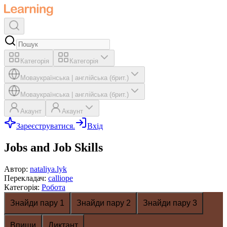
Категорія
Категорія
Мова
українська
|
англійська (брит.)
Мова
українська
|
англійська (брит.)
Акаунт
Акаунт
Зареєструватися.
Вхід
Jobs and Job Skills
Автор
:
nataliya.lyk
Перекладач
:
calliope
Категорія
:
Робота
Знайди пару 1
Знайди пару 2
Знайди пару 3
Впиши
Диктант