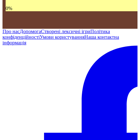
0
%
Про нас
Допомога
Створені лексичні ігри
Політика
конфіденційності
Умови користування
Наша контактна
інформація