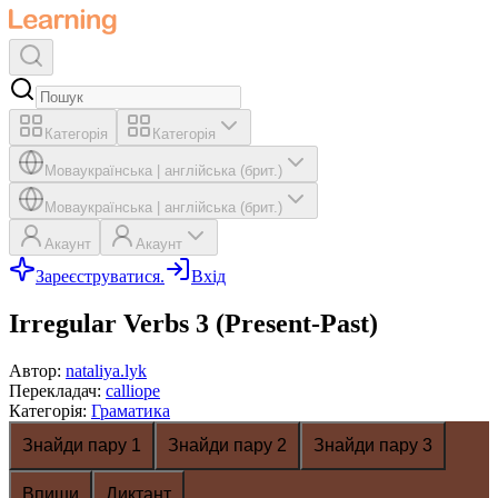
Категорія
Категорія
Мова
українська
|
англійська (брит.)
Мова
українська
|
англійська (брит.)
Акаунт
Акаунт
Зареєструватися.
Вхід
Irregular Verbs 3 (Present-Past)
Автор
:
nataliya.lyk
Перекладач
:
calliope
Категорія
:
Граматика
Знайди пару 1
Знайди пару 2
Знайди пару 3
Впиши
Диктант