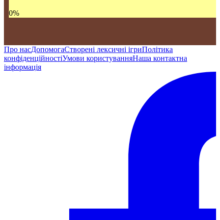
0
%
Про нас
Допомога
Створені лексичні ігри
Політика
конфіденційності
Умови користування
Наша контактна
інформація