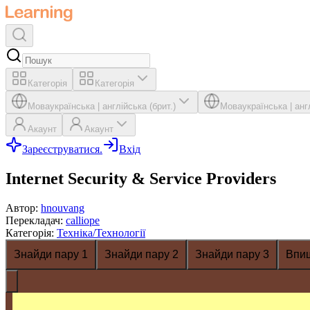
Категорія
Категорія
Мова
українська
|
англійська (брит.)
Мова
українська
|
анг
Акаунт
Акаунт
Зареєструватися.
Вхід
Internet Security & Service Providers
Автор
:
hnouvang
Перекладач
:
calliope
Категорія
:
Техніка/Технології
Знайди пару 1
Знайди пару 2
Знайди пару 3
Впи