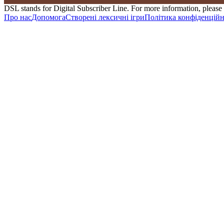
DSL stands for Digital Subscriber Line. For more information, please 
Про нас
Допомога
Створені лексичні ігри
Політика конфіденційн