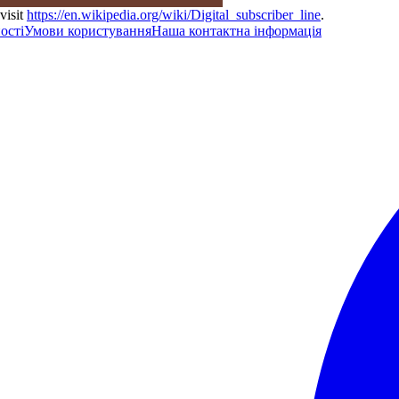
visit
https://en.wikipedia.org/wiki/Digital_subscriber_line
.
ості
Умови користування
Наша контактна інформація