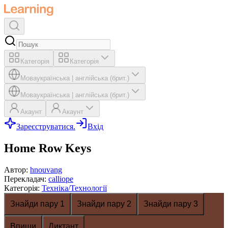
Категорія
Категорія
Мова
українська
|
англійська (брит.)
Мова
українська
|
англійська (брит.)
Акаунт
Акаунт
Зареєструватися.
Вхід
Home Row Keys
Автор
:
hnouvang
Перекладач
:
calliope
Категорія
:
Техніка/Технології
Знайди пару 1
Знайди пару 2
Знайди пару 3
Впиши
Диктант