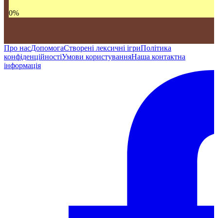
0
%
Про нас
Допомога
Створені лексичні ігри
Політика
конфіденційності
Умови користування
Наша контактна
інформація