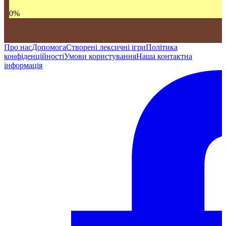
0
%
Про нас
Допомога
Створені лексичні ігри
Політика
конфіденційності
Умови користування
Наша контактна
інформація