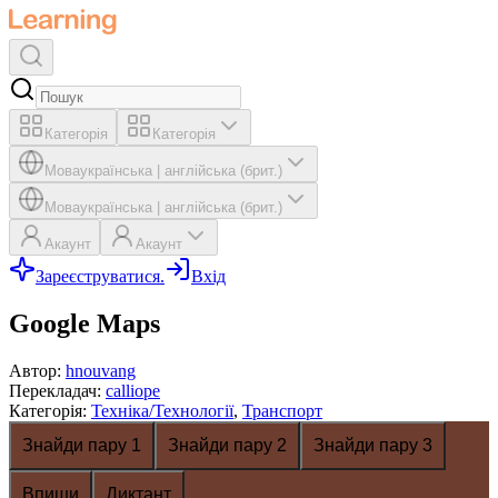
Категорія
Категорія
Мова
українська
|
англійська (брит.)
Мова
українська
|
англійська (брит.)
Акаунт
Акаунт
Зареєструватися.
Вхід
Google Maps
Автор
:
hnouvang
Перекладач
:
calliope
Категорія
:
Техніка/Технології
,
Транспорт
Знайди пару 1
Знайди пару 2
Знайди пару 3
Впиши
Диктант