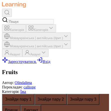
Категорія
Категорія
Мова
українська
|
англійська (брит.)
Мова
українська
|
англійська (брит.)
Акаунт
Акаунт
Зареєструватися.
Вхід
Fruits
Автор
:
Olindalima
Перекладач
:
calliope
Категорія
:
Їжа
Знайди пару 1
Знайди пару 2
Знайди пару 3
Впиши
Диктант