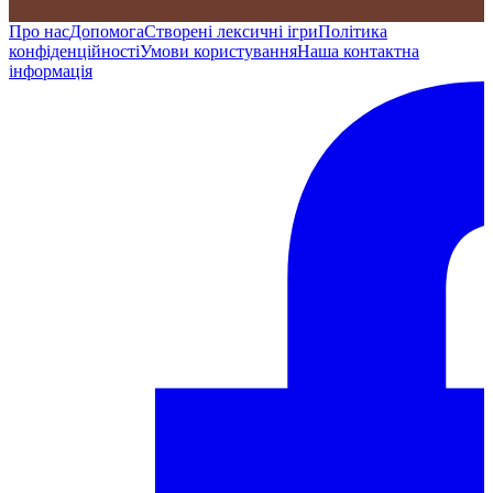
Про нас
Допомога
Створені лексичні ігри
Політика
конфіденційності
Умови користування
Наша контактна
інформація