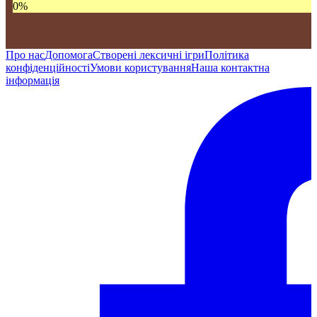
0
%
Про нас
Допомога
Створені лексичні ігри
Політика
конфіденційності
Умови користування
Наша контактна
інформація