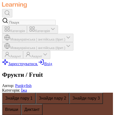
Категорія
Категорія
Мова
українська
|
англійська (брит.)
Мова
українська
|
англійська (брит.)
Акаунт
Акаунт
Зареєструватися.
Вхід
Фрукти / Fruit
Автор
:
Punkyfish
Категорія
:
Їжа
Знайди пару 1
Знайди пару 2
Знайди пару 3
Впиши
Диктант