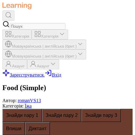
Категорія
Категорія
Мова
українська
|
англійська (брит.)
Мова
українська
|
англійська (брит.)
Акаунт
Акаунт
Зареєструватися.
Вхід
Food (Simple)
Автор
:
romanVS13
Категорія
:
Їжа
Знайди пару 1
Знайди пару 2
Знайди пару 3
Впиши
Диктант