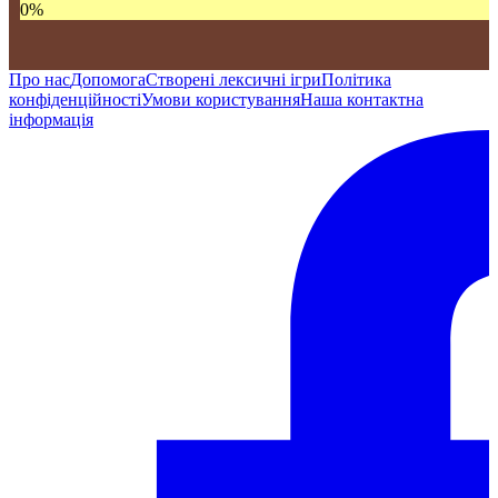
0
%
Про нас
Допомога
Створені лексичні ігри
Політика
конфіденційності
Умови користування
Наша контактна
інформація