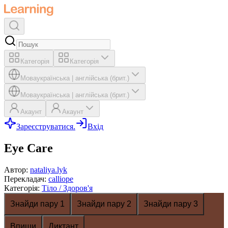
Категорія
Категорія
Мова
українська
|
англійська (брит.)
Мова
українська
|
англійська (брит.)
Акаунт
Акаунт
Зареєструватися.
Вхід
Eye Care
Автор
:
nataliya.lyk
Перекладач
:
calliope
Категорія
:
Тіло / Здоров'я
Знайди пару 1
Знайди пару 2
Знайди пару 3
Впиши
Диктант