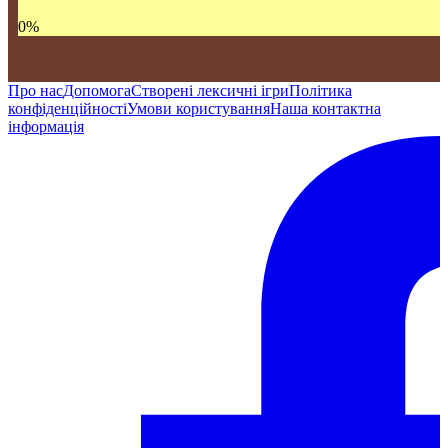
0
%
Про нас
Допомога
Створені лексичні ігри
Політика
конфіденційності
Умови користування
Наша контактна
інформація