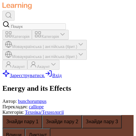
Категорія
Категорія
Мова
українська
|
англійська (брит.)
Мова
українська
|
англійська (брит.)
Акаунт
Акаунт
Зареєструватися.
Вхід
Energy and its Effects
Автор
:
bunchorumpus
Перекладач
:
calliope
Категорія
:
Техніка/Технології
Знайди пару 1
Знайди пару 2
Знайди пару 3
Впиши
Диктант