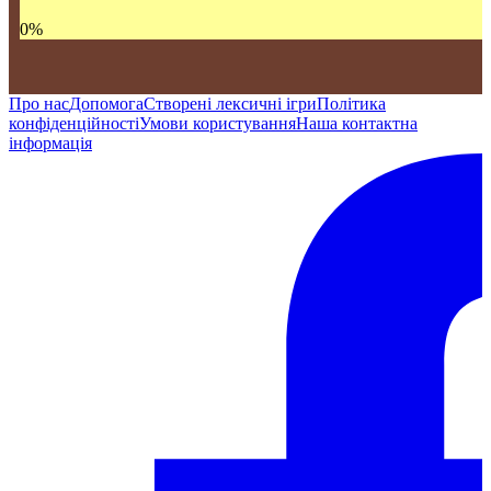
0
%
Про нас
Допомога
Створені лексичні ігри
Політика
конфіденційності
Умови користування
Наша контактна
інформація