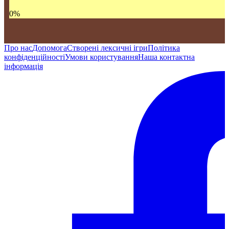
0
%
Про нас
Допомога
Створені лексичні ігри
Політика
конфіденційності
Умови користування
Наша контактна
інформація