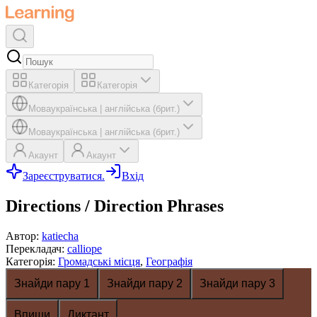
Категорія
Категорія
Мова
українська
|
англійська (брит.)
Мова
українська
|
англійська (брит.)
Акаунт
Акаунт
Зареєструватися.
Вхід
Directions / Direction Phrases
Автор
:
katiecha
Перекладач
:
calliope
Категорія
:
Громадські місця
,
Географія
Знайди пару 1
Знайди пару 2
Знайди пару 3
Впиши
Диктант