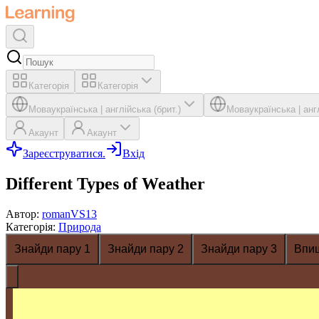
Категорія
Категорія
Мова
українська
|
англійська (брит.)
Мова
українська
|
анг
Акаунт
Акаунт
Зареєструватися.
Вхід
Different Types of Weather
Автор
:
romanVS13
Категорія
:
Природа
Знайди пару 1
Знайди пару 2
Знайди пару 3
Впи