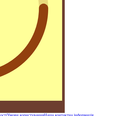
ості
Умови користування
Наша контактна інформація