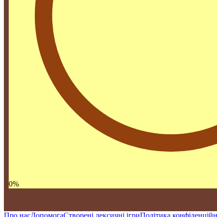
0
%
Про нас
Допомога
Створені лексичні ігри
Політика конфіденційн