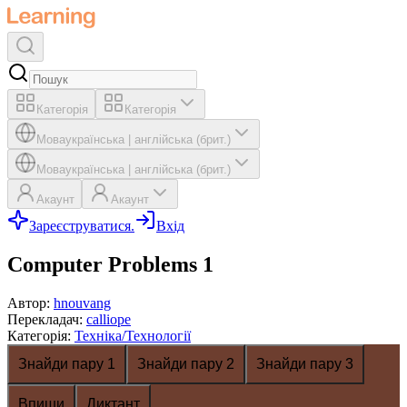
Категорія
Категорія
Мова
українська
|
англійська (брит.)
Мова
українська
|
англійська (брит.)
Акаунт
Акаунт
Зареєструватися.
Вхід
Computer Problems 1
Автор
:
hnouvang
Перекладач
:
calliope
Категорія
:
Техніка/Технології
Знайди пару 1
Знайди пару 2
Знайди пару 3
Впиши
Диктант