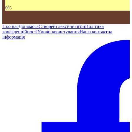
0
%
Про нас
Допомога
Створені лексичні ігри
Політика
конфіденційності
Умови користування
Наша контактна
інформація