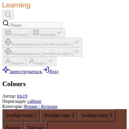
Категорія
Категорія
Мова
українська
|
англійська (брит.)
Мова
українська
|
англійська (брит.)
Акаунт
Акаунт
Зареєструватися.
Вхід
Colours
Автор
:
Iris19
Перекладач
:
calliope
Категорія
:
Форми / Кольори
Знайди пару 1
Знайди пару 2
Знайди пару 3
Впиши
Диктант