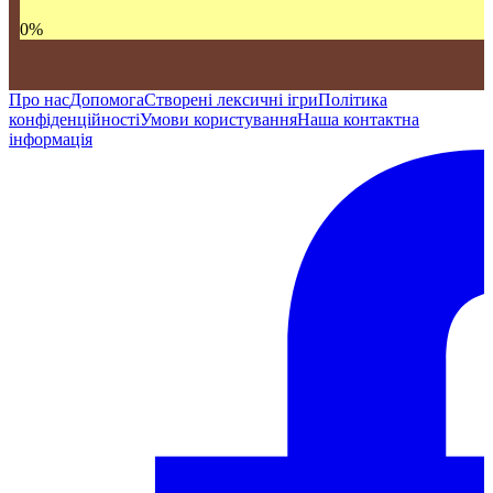
0
%
Про нас
Допомога
Створені лексичні ігри
Політика
конфіденційності
Умови користування
Наша контактна
інформація