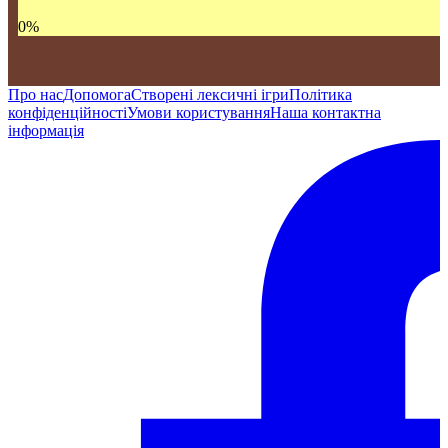
0
%
Про нас
Допомога
Створені лексичні ігри
Політика
конфіденційності
Умови користування
Наша контактна
інформація