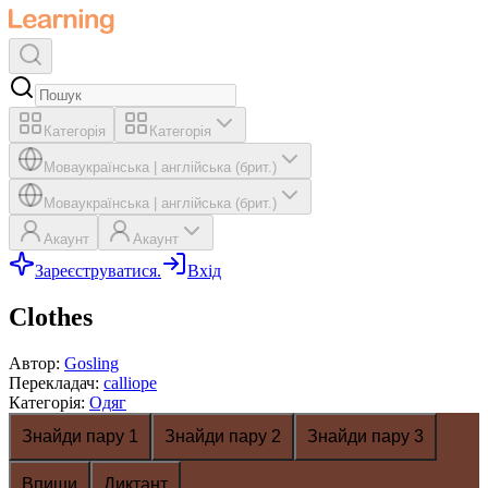
Категорія
Категорія
Мова
українська
|
англійська (брит.)
Мова
українська
|
англійська (брит.)
Акаунт
Акаунт
Зареєструватися.
Вхід
Clothes
Автор
:
Gosling
Перекладач
:
calliope
Категорія
:
Одяг
Знайди пару 1
Знайди пару 2
Знайди пару 3
Впиши
Диктант