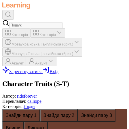
Категорія
Категорія
Мова
українська
|
англійська (брит.)
Мова
українська
|
англійська (брит.)
Акаунт
Акаунт
Зареєструватися.
Вхід
Character Traits (S-T)
Автор
:
rideforever
Перекладач
:
calliope
Категорія
:
Люди
Знайди пару 1
Знайди пару 2
Знайди пару 3
Впиши
Диктант