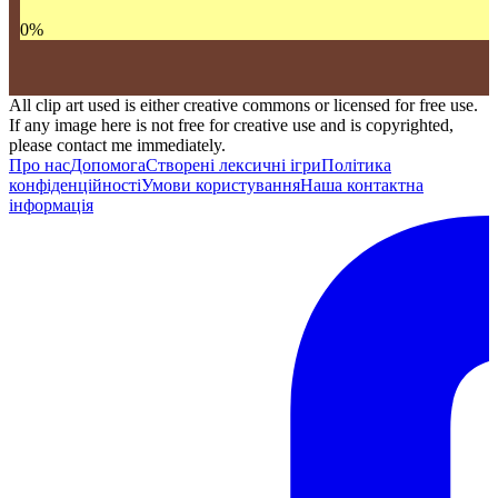
0
%
All clip art used is either creative commons or licensed for free use.
If any image here is not free for creative use and is copyrighted,
please contact me immediately.
Про нас
Допомога
Створені лексичні ігри
Політика
конфіденційності
Умови користування
Наша контактна
інформація