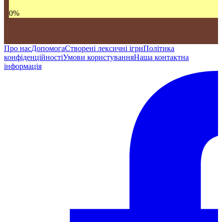
0
%
Про нас
Допомога
Створені лексичні ігри
Політика
конфіденційності
Умови користування
Наша контактна
інформація