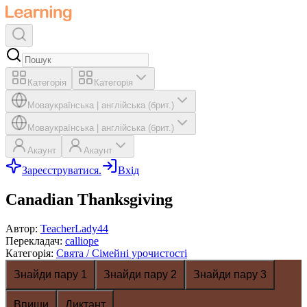
Категорія
Категорія
Мова
українська
|
англійська (брит.)
Мова
українська
|
англійська (брит.)
Акаунт
Акаунт
Зареєструватися.
Вхід
Canadian Thanksgiving
Автор
:
TeacherLady44
Перекладач
:
calliope
Категорія
:
Свята / Сімейні урочистості
Знайди пару 1
Знайди пару 2
Знайди пару 3
Впиши
Диктант