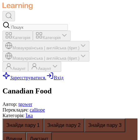
Категорія
Категорія
Мова
українська
|
англійська (брит.)
Мова
українська
|
англійська (брит.)
Акаунт
Акаунт
Зареєструватися.
Вхід
Canadian Food
Автор
:
tgower
Перекладач
:
calliope
Категорія
:
Їжа
Знайди пару 1
Знайди пару 2
Знайди пару 3
Впиши
Диктант