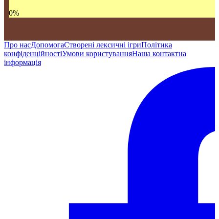
0
%
Про нас
Допомога
Створені лексичні ігри
Політика
конфіденційності
Умови користування
Наша контактна
інформація