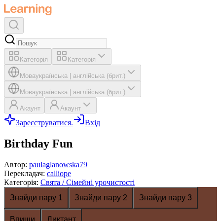
Категорія
Категорія
Мова
українська
|
англійська (брит.)
Мова
українська
|
англійська (брит.)
Акаунт
Акаунт
Зареєструватися.
Вхід
Birthday Fun
Автор
:
paulaglanowska79
Перекладач
:
calliope
Категорія
:
Свята / Сімейні урочистості
Знайди пару 1
Знайди пару 2
Знайди пару 3
Впиши
Диктант