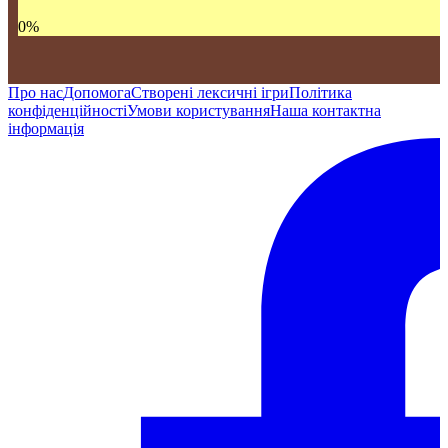
0
%
Про нас
Допомога
Створені лексичні ігри
Політика
конфіденційності
Умови користування
Наша контактна
інформація