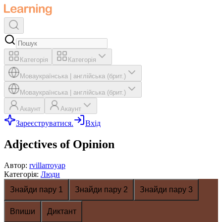
Категорія
Категорія
Мова
українська
|
англійська (брит.)
Мова
українська
|
англійська (брит.)
Акаунт
Акаунт
Зареєструватися.
Вхід
Adjectives of Opinion
Автор
:
rvillarroyap
Категорія
:
Люди
Знайди пару 1
Знайди пару 2
Знайди пару 3
Впиши
Диктант