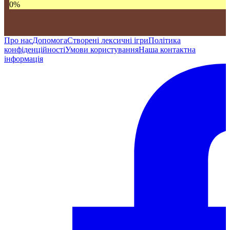
0
%
Про нас
Допомога
Створені лексичні ігри
Політика
конфіденційності
Умови користування
Наша контактна
інформація