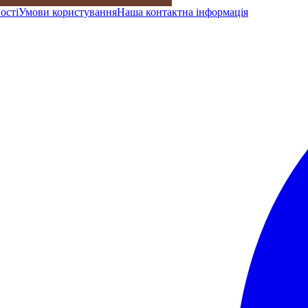
ості
Умови користування
Наша контактна інформація