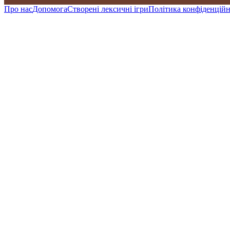
Про нас
Допомога
Створені лексичні ігри
Політика конфіденційн