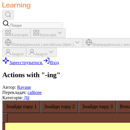
Категорія
Категорія
Мова
українська
|
англійська (брит.)
Мова
українська
|
анг
Акаунт
Акаунт
Зареєструватися.
Вхід
Actions with "-ing"
Автор
:
Rayane
Перекладач
:
calliope
Категорія
:
Дії
Знайди пару 1
Знайди пару 2
Знайди пару 3
Впи