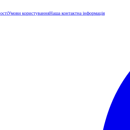
ості
Умови користування
Наша контактна інформація