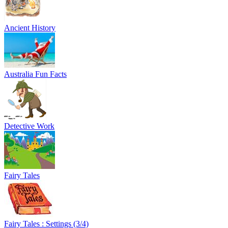
Ancient History
Australia Fun Facts
Detective Work
Fairy Tales
Fairy Tales : Settings (3/4)