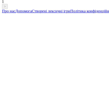
1
>
Про нас
Допомога
Створені лексичні ігри
Політика конфіденційн