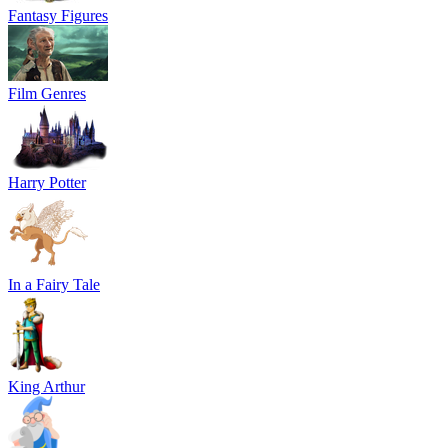
Fantasy Figures
Film Genres
Harry Potter
In a Fairy Tale
King Arthur