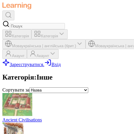
Категорія
Категорія
Мова
українська
|
англійська (брит.)
Мова
українська
|
анг
Акаунт
Акаунт
Зареєструватися.
Вхід
Категорія
:
Інше
Сортувати за
Ancient Civilisations