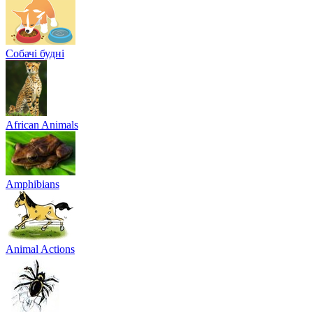
Собачі будні
African Animals
Amphibians
Animal Actions