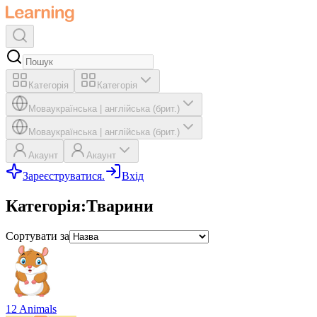
Категорія
Категорія
Мова
українська
|
англійська (брит.)
Мова
українська
|
англійська (брит.)
Акаунт
Акаунт
Зареєструватися.
Вхід
Категорія
:
Тварини
Сортувати за
12 Animals