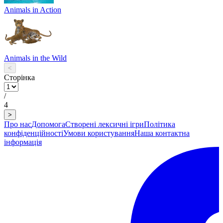
Animals in Action
Animals in the Wild
<
Сторінка
/
4
>
Про нас
Допомога
Створені лексичні ігри
Політика
конфіденційності
Умови користування
Наша контактна
інформація