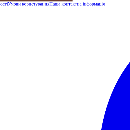
ості
Умови користування
Наша контактна інформація