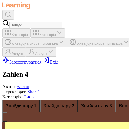
Категорія
Категорія
Мова
українська
|
німецька
Мова
українська
|
німецька
Акаунт
Акаунт
Зареєструватися.
Вхід
Zahlen 4
Автор
:
wilson
Перекладач
:
Shera1
Категорія
:
Числа
Знайди пару 1
Знайди пару 2
Знайди пару 3
Впи