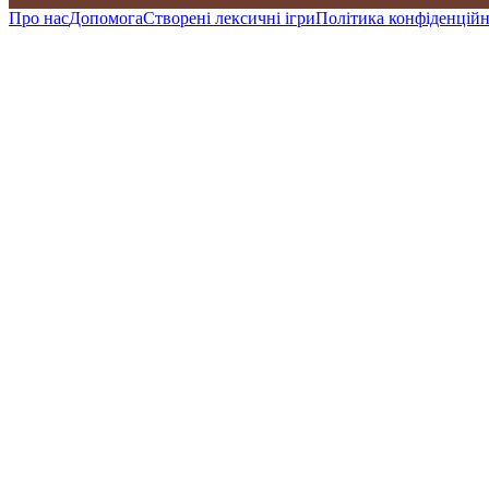
Про нас
Допомога
Створені лексичні ігри
Політика конфіденційн