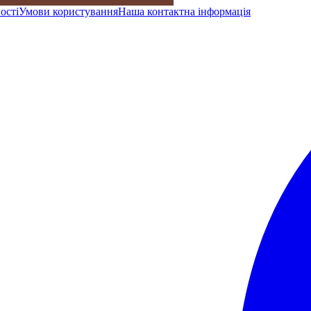
ості
Умови користування
Наша контактна інформація