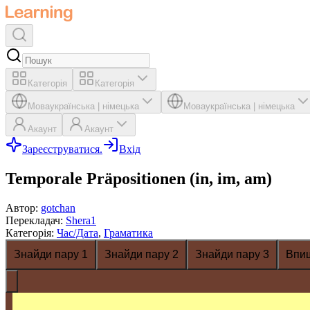
Категорія
Категорія
Мова
українська
|
німецька
Мова
українська
|
німецька
Акаунт
Акаунт
Зареєструватися.
Вхід
Temporale Präpositionen (in, im, am)
Автор
:
gotchan
Перекладач
:
Shera1
Категорія
:
Час/Дата
,
Граматика
Знайди пару 1
Знайди пару 2
Знайди пару 3
Впи