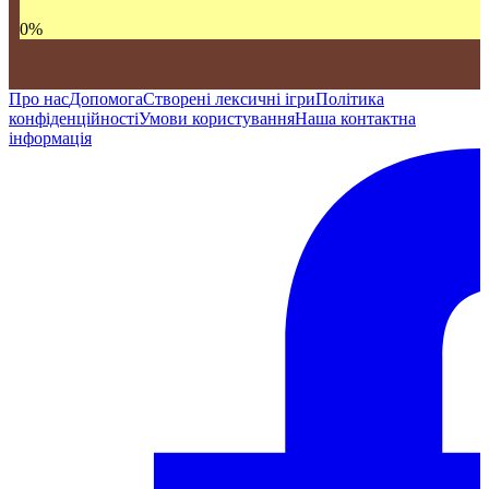
0
%
Про нас
Допомога
Створені лексичні ігри
Політика
конфіденційності
Умови користування
Наша контактна
інформація