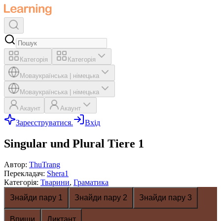
Категорія
Категорія
Мова
українська
|
німецька
Мова
українська
|
німецька
Акаунт
Акаунт
Зареєструватися.
Вхід
Singular und Plural Tiere 1
Автор
:
ThuTrang
Перекладач
:
Shera1
Категорія
:
Тварини
,
Граматика
Знайди пару 1
Знайди пару 2
Знайди пару 3
Впиши
Диктант