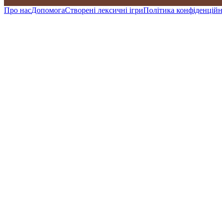
Про нас
Допомога
Створені лексичні ігри
Політика конфіденційн