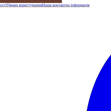
ості
Умови користування
Наша контактна інформація