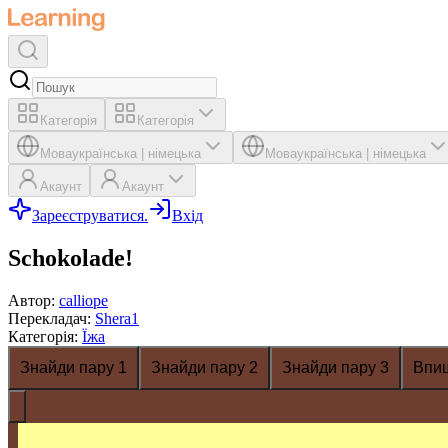
Категорія
Категорія
Мова
українська
|
німецька
Мова
українська
|
німецька
Акаунт
Акаунт
Зареєструватися.
Вхід
Schokolade!
Автор
:
calliope
Перекладач
:
Shera1
Категорія
:
Їжа
Знайди пару 1
Знайди пару 2
Знайди пару 3
Впи