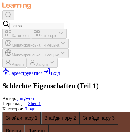
Категорія
Категорія
Мова
українська
|
німецька
Мова
українська
|
німецька
Акаунт
Акаунт
Зареєструватися.
Вхід
Schlechte Eigenschaften (Teil 1)
Автор
:
jungwon
Перекладач
:
Shera1
Категорія
:
Люди
Знайди пару 1
Знайди пару 2
Знайди пару 3
Впиши
Диктант