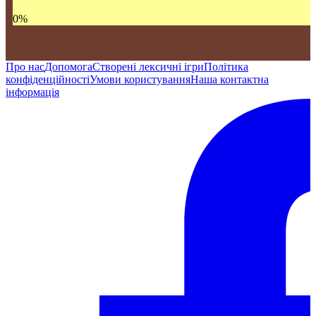
0
%
Про нас
Допомога
Створені лексичні ігри
Політика
конфіденційності
Умови користування
Наша контактна
інформація