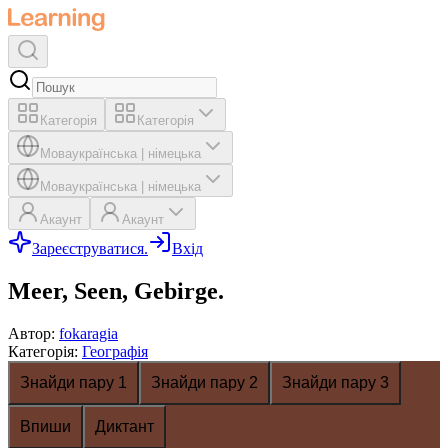
Категорія
Категорія
Мова
українська
|
німецька
Мова
українська
|
німецька
Акаунт
Акаунт
Зареєструватися.
Вхід
Meer, Seen, Gebirge.
Автор
:
fokaragia
Категорія
:
Географія
Знайди пару 1
Знайди пару 2
Знайди пару 3
Впиши
Диктант