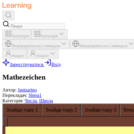
Категорія
Категорія
Мова
українська
|
німецька
Мова
українська
|
німецька
Акаунт
Акаунт
Зареєструватися.
Вхід
Mathezeichen
Автор
:
Jantzarino
Перекладач
:
Shera1
Категорія
:
Числа
,
Школа
Знайди пару 1
Знайди пару 2
Знайди пару 3
Впи