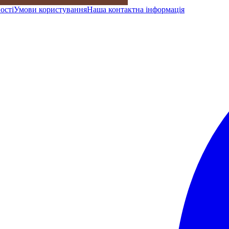
ості
Умови користування
Наша контактна інформація