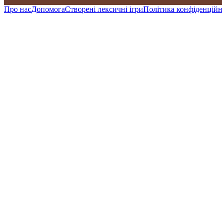
Про нас
Допомога
Створені лексичні ігри
Політика конфіденційн