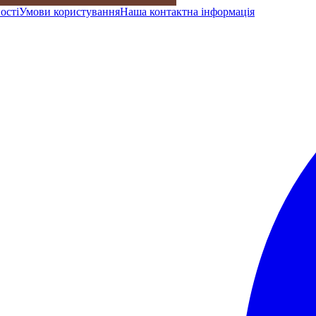
ості
Умови користування
Наша контактна інформація