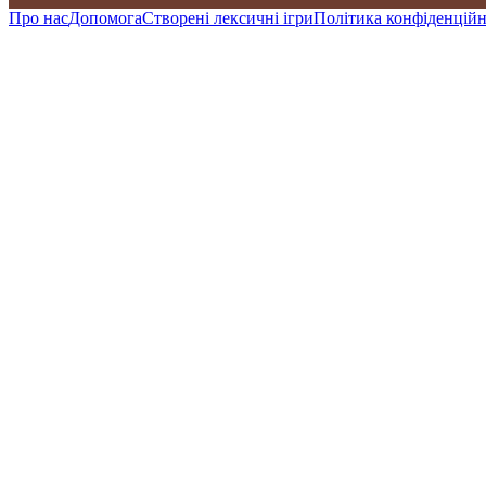
Про нас
Допомога
Створені лексичні ігри
Політика конфіденційн