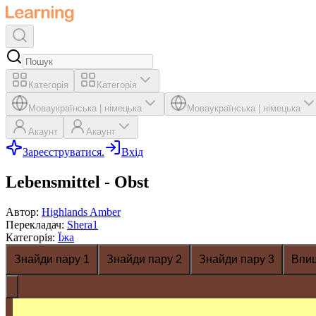
Категорія
Категорія
Мова
українська
|
німецька
Мова
українська
|
німецька
Акаунт
Акаунт
Зареєструватися.
Вхід
Lebensmittel - Obst
Автор
:
Highlands Amber
Перекладач
:
Shera1
Категорія
:
Їжа
Знайди пару 1
Знайди пару 2
Знайди пару 3
Впи