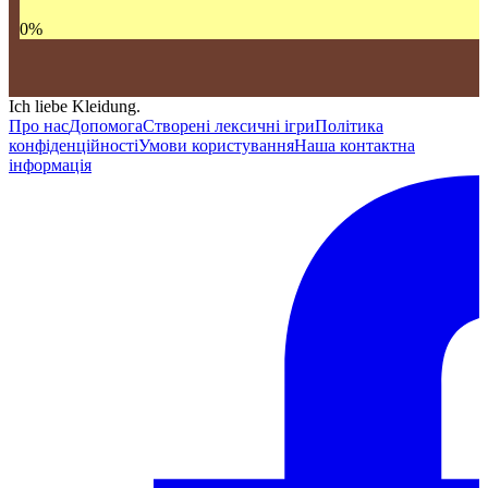
0
%
Ich liebe Kleidung.
Про нас
Допомога
Створені лексичні ігри
Політика
конфіденційності
Умови користування
Наша контактна
інформація