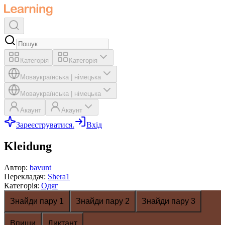
Категорія
Категорія
Мова
українська
|
німецька
Мова
українська
|
німецька
Акаунт
Акаунт
Зареєструватися.
Вхід
Kleidung
Автор
:
bavunt
Перекладач
:
Shera1
Категорія
:
Одяг
Знайди пару 1
Знайди пару 2
Знайди пару 3
Впиши
Диктант